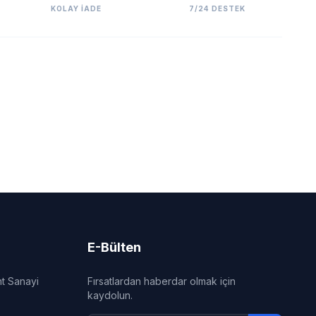
KOLAY İADE
7/24 DESTEK
E-Bülten
nt Sanayi
Fırsatlardan haberdar olmak için
kaydolun.