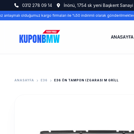
0312 278 09 14
İnönü, 1754 sk yeni Başkent Sanayi
 anlaşmalı olduğumuz kargo firmaları ile %50 indirimli olarak gönderilmektedi
ANASAYFA
ANASAYFA
E36
E36 ÖN TAMPON IZGARASI M GRİLL