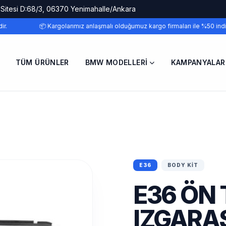
 Sitesi D:68/3, 06370 Yenimahalle/Ankara
r.
📦 Kargolarımız anlaşmalı olduğumuz kargo firmaları ile %50 indir
TÜM ÜRÜNLER
BMW MODELLERI
KAMPANYALAR
E36
BODY KIT
E36 ÖN
IZGARAS