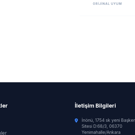
ORIJINAL UYUM
kler
İletişim Bilgileri
İnönü, 1754 sk yeni Başke
Sitesi D:68/3, 06370
Yenimahalle/Ankara
ler